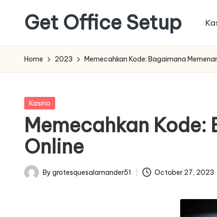
Get Office Setup
Ka
Skip
to
Important
content
strategies
Home
2023
Memecahkan Kode: Bagaimana Memenangk
for
gambling
games
Posted
Kasino
in
Memecahkan Kode: 
Online
By
grotesquesalamander51
October 27, 2023
Posted
by