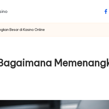
sino
fa
an Besar di Kasino Online
Bagaimana Memenangka