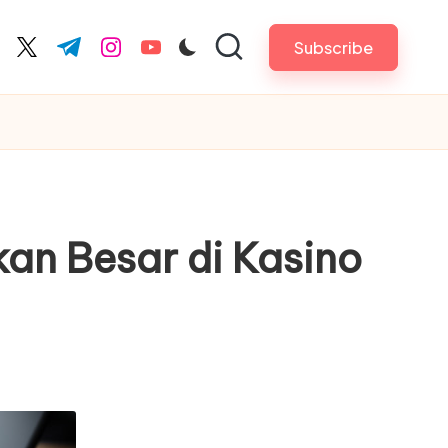
Subscribe
cebook.com
twitter.com
t.me
instagram.com
youtube.com
n Besar di Kasino