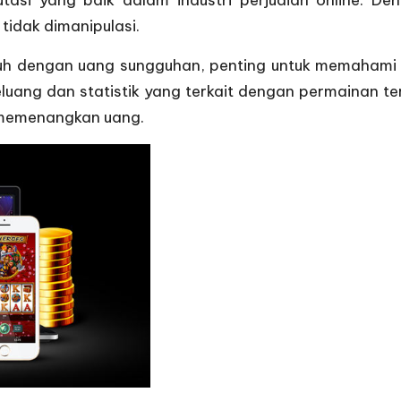
eputasi yang baik dalam industri perjudian online.
tidak dimanipulasi.
uh dengan uang sungguhan, penting untuk memahami
eluang dan statistik yang terkait dengan permainan
 memenangkan uang.