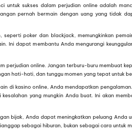
nci untuk sukses dalam perjudian online adalah man
. Jangan pernah bermain dengan uang yang tidak da
 seperti poker dan blackjack, memungkinkan pemain 
ain. Ini dapat membantu Anda mengurangi keunggul
 perjudian online. Jangan terburu-buru membuat kepu
ngan hati-hati, dan tunggu momen yang tepat untuk be
main di kasino online, Anda mendapatkan pengalaman
si kesalahan yang mungkin Anda buat. Ini akan memb
ngan bijak, Anda dapat meningkatkan peluang Anda u
dianggap sebagai hiburan, bukan sebagai cara untuk