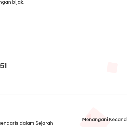
gan bijak.
51
Menangani Kecandu
endaris dalam Sejarah