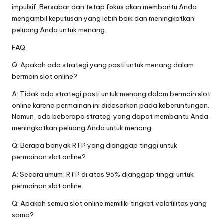
impulsif. Bersabar dan tetap fokus akan membantu Anda
mengambil keputusan yang lebih baik dan meningkatkan
peluang Anda untuk menang.
FAQ
Q: Apakah ada strategi yang pasti untuk menang dalam
bermain slot online?
A: Tidak ada strategi pasti untuk menang dalam bermain slot
online karena permainan ini didasarkan pada keberuntungan.
Namun, ada beberapa strategi yang dapat membantu Anda
meningkatkan peluang Anda untuk menang.
Q: Berapa banyak RTP yang dianggap tinggi untuk
permainan slot online?
A: Secara umum, RTP di atas 95% dianggap tinggi untuk
permainan slot online.
Q: Apakah semua slot online memiliki tingkat volatilitas yang
sama?