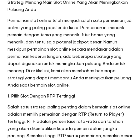
Strategi Menang Main Slot Online Yang Akan Meningkatkan
Peluang Anda
Permainan slot online telah menjadi salah satu permainan judi
online yang paling populer di dunia. Permainan ini menarik
pemain dengan tema yang menarik, fitur bonus yang
menarik, dan tentu saja potensi jackpot besar. Namun,
meskipun permainan slot online secara mendasar adalah
permainan keberuntungan, ada beberapa strategi yang
dapat digunakan untuk meningkatkan peluang Anda untuk
menang. Di artikel ini, kami akan membahas beberapa
strategi yang dapat membantu Anda meningkatkan peluang
Anda saat bermain slot online.
1. Pilih Slot Dengan RTP Tertinggi
Salah satu strategi paling penting dalam bermain slot online
adalah memilih permainan dengan RTP (Return to Player)
tertinggi. RTP adalah persentase rata-rata dari taruhan
yang akan dikembalikan kepada pemain dalam jangka
panjang. Semakin tinggi RTP suatu permainan, semakin besar